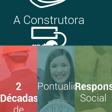
A Construtora
Portfolio
2
Pontualidade
Respons
Décadas
Social
de