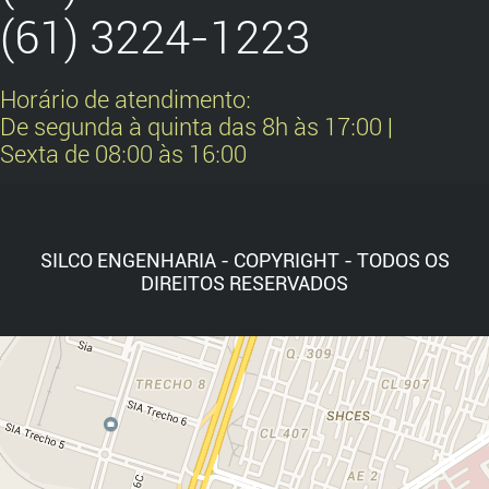
(61) 3224-1223
Horário de atendimento:
De segunda à quinta das 8h às 17:00 |
Sexta de 08:00 às 16:00
Home
A Empresa
Empreendimentos
Con
SILCO ENGENHARIA - COPYRIGHT - TODOS OS
DIREITOS RESERVADOS